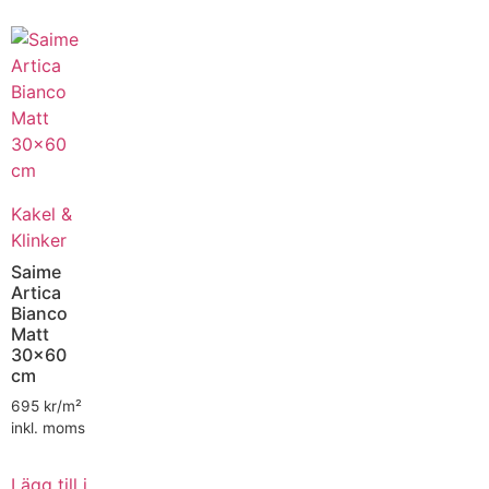
Kakel &
Klinker
Saime
Artica
Bianco
Matt
30×60
cm
695
kr/m²
inkl. moms
Lägg till i