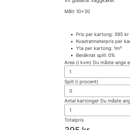
Vit glaserat väggkakel.
Mått 10×30
Pris per kartong: 395 k
Kvadratmeterpris per ka
Yta per kartong: 1m²
Beräknat spill:
0
%
Area (i kvm)
Du måste ange e
Spill (i procent)
Antal kartonger
Du måste ang
Totalpris
395 kr