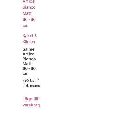
Kakel &
Klinker
Saime
Artica
Bianco
Matt
60×60
cm
795
kr/m²
inkl. moms
Lägg till i
varukorg