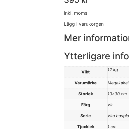
inkl. moms
Lägg i varukorgen
Mer informati
Ytterligare inf
12 kg
Vikt
Varumärke
Megakakel
Storlek
10×30 cm
Färg
Vit
Serie
Vita baspla
Tjocklek
1 cm