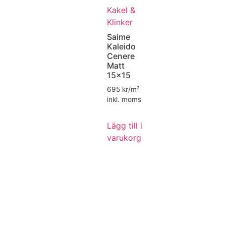
Kakel &
Klinker
Saime
Kaleido
Cenere
Matt
15×15
695
kr/m²
inkl. moms
Lägg till i
varukorg