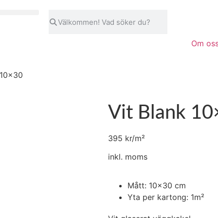
Om os
 10×30
Vit Blank 1
395
kr/m²
inkl. moms
Mått: 10x30 cm
Yta per kartong: 1m²