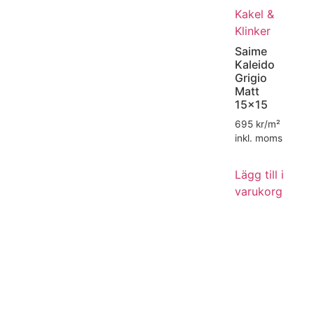
Kakel &
Klinker
Saime
Kaleido
Grigio
Matt
15×15
695
kr/m²
inkl. moms
Lägg till i
varukorg