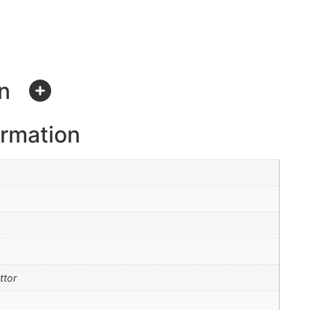
on
ormation
ttor