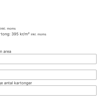
r
inkl. moms
rtong: 395 kr/m²
inkl. moms
n area
e antal kartonger