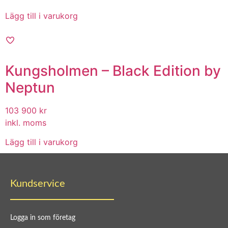
Lägg till i varukorg
Kungsholmen – Black Edition by
Neptun
103 900
kr
inkl. moms
Lägg till i varukorg
Kundservice
Logga in som företag