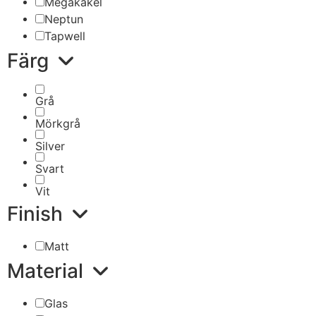
Megakakel
Neptun
Tapwell
Färg
Grå
Mörkgrå
Silver
Svart
Vit
Finish
Matt
Material
Glas