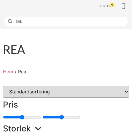
0
0,00
kr
Våra K
Våra
REA
Hem
/ Rea
Pris
Storlek