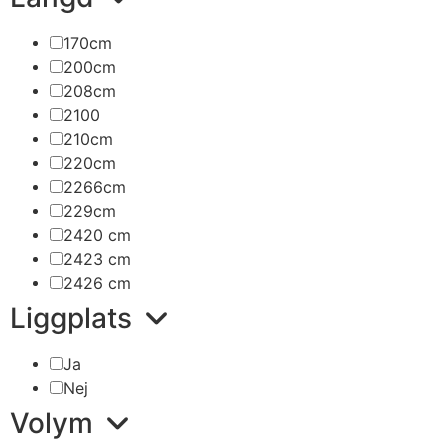
170cm
200cm
208cm
2100
210cm
220cm
2266cm
229cm
2420 cm
2423 cm
2426 cm
Liggplats
Ja
Nej
Volym