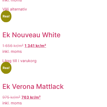
inkl. moms
Välj alternativ
Rea!
Ek Nouveau White
1 656
kr/m²
1 341
kr/m²
inkl. moms
Lägg till i varukorg
Rea!
Ek Verona Mattlack
975
kr/m²
763
kr/m²
inkl. moms