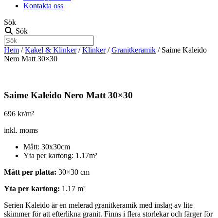
Kontakta oss
Sök
Sök
Hem
/
Kakel & Klinker
/
Klinker
/
Granitkeramik
/ Saime Kaleido
Nero Matt 30×30
Saime Kaleido Nero Matt 30×30
696
kr/m²
inkl. moms
Mått: 30x30cm
Yta per kartong: 1.17m²
Mått per platta:
30×30 cm
Yta per kartong:
1.17 m²
Serien Kaleido är en melerad granitkeramik med inslag av lite
skimmer för att efterlikna granit. Finns i flera storlekar och färger för