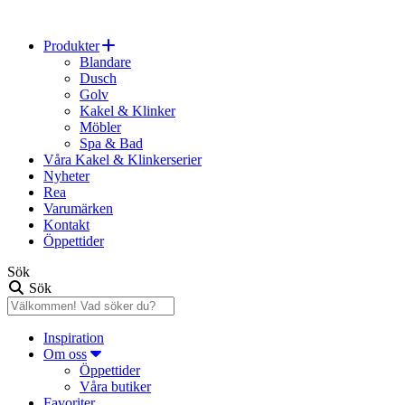
Produkter
Blandare
Dusch
Golv
Kakel & Klinker
Möbler
Spa & Bad
Våra Kakel & Klinkerserier
Nyheter
Rea
Varumärken
Kontakt
Öppettider
Sök
Sök
Inspiration
Om oss
Öppettider
Våra butiker
Favoriter