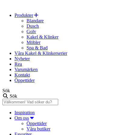
Produkter
Blandare
Dusch
Golv
Kakel & Klinker
Möbler
Spa & Bad
Våra Kakel & Klinkerserier
Nyheter
Rea
Varumärken
Kontakt
Öppettider
Sök
Sök
Inspiration
Om oss
Öppettider
Våra butiker
Favoriter