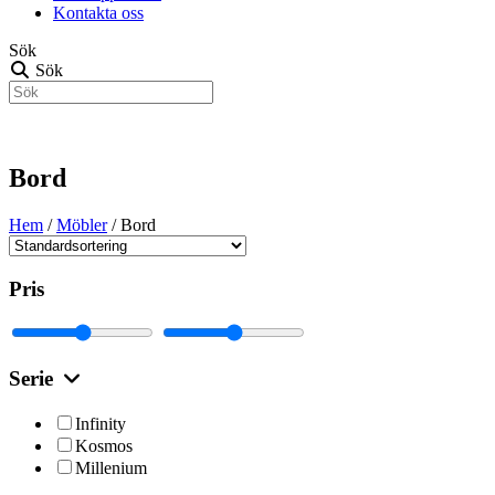
Kontakta oss
Sök
Sök
Bord
Hem
/
Möbler
/ Bord
Pris
Serie
Infinity
Kosmos
Millenium