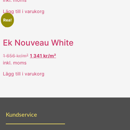
inkl. moms
Lägg till i varukorg
Rea!
Ek Nouveau White
1 656
kr/m²
1 341
kr/m²
inkl. moms
Lägg till i varukorg
Kundservice