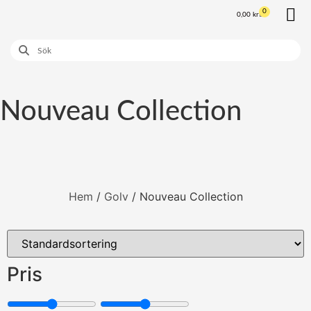
0
0,00
kr
Våra K
Våra
Nouveau Collection
Hem
/
Golv
/ Nouveau Collection
Pris