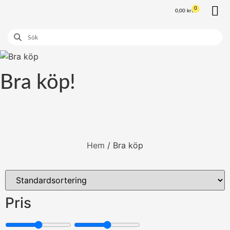
0
0,00
kr
Våra K
Våra
Bra köp!
Hem
/ Bra köp
Pris